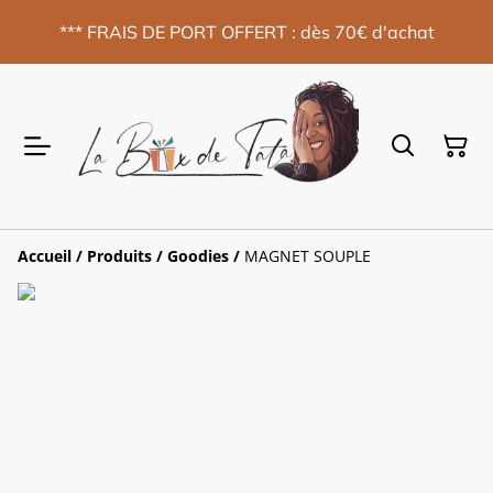
*** FRAIS DE PORT OFFERT : dès 70€ d'achat
Accueil
/
Produits
/
Goodies
/
MAGNET SOUPLE